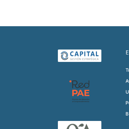
E
T
A
U
P
B