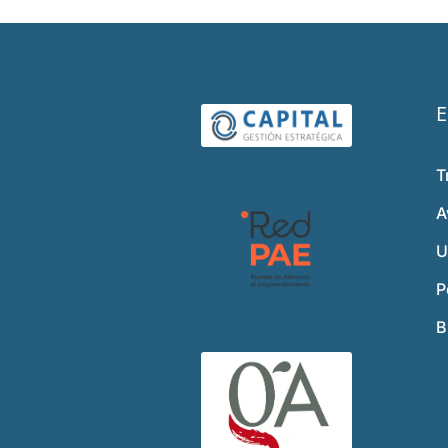
E
T
A
U
P
B