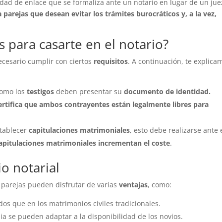
dad de enlace que se formaliza ante un notario en lugar de un jue
a parejas que desean evitar los trámites burocráticos y, a la vez,
s para casarte en el notario?
ecesario cumplir con ciertos
requisitos
. A continuación, te explica
omo los
testigos
deben presentar su
documento de identidad.
tifica que ambos contrayentes están legalmente libres para
stablecer
capitulaciones matrimoniales
, esto debe realizarse ante 
capitulaciones matrimoniales incrementan el coste
.
o notarial
s parejas pueden disfrutar de varias
ventajas
, como:
os que en los matrimonios civiles tradicionales.
ia se pueden adaptar a la disponibilidad de los novios.