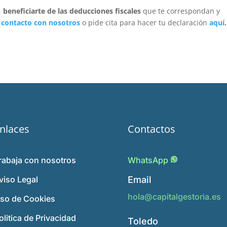
,
beneficiarte de las deducciones fiscales
que te correspondan y
contacto con nosotros
o pide cita para hacer tu declaración
aquí
.
nlaces
Contactos
rabaja con nosotros
WhatsApp
viso Legal
Email
hola@capitalgestoria.es
so de Cookies
olitica de Privacidad
Toledo