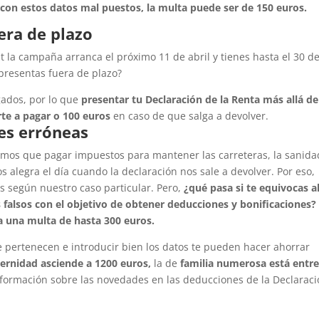
 con estos datos mal puestos, la multa puede ser de 150 euros.
era de plazo
t la campaña arranca el próximo 11 de abril y tienes hasta el 30 d
 presentas fuera de plazo?
ados, por lo que
presentar tu Declaración de la Renta más allá de
te a pagar o 100 euros
en caso de que salga a devolver.
es erróneas
os que pagar impuestos para mantener las carreteras, la sanida
s alegra el día cuando la declaración nos sale a devolver. Por eso,
s según nuestro caso particular. Pero,
¿qué pasa si te equivocas a
 falsos con el objetivo de obtener deducciones y bonificaciones?
va una multa de hasta 300 euros.
 pertenecen e introducir bien los datos te pueden hacer ahorrar
ernidad asciende a 1200 euros,
la de
familia numerosa está entr
información sobre las novedades en las deducciones de la Declarac