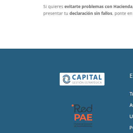
Si quieres
evitarte problemas con Hacienda
presentar tu
declaración sin fallos
, ponte en
E
T
A
U
P