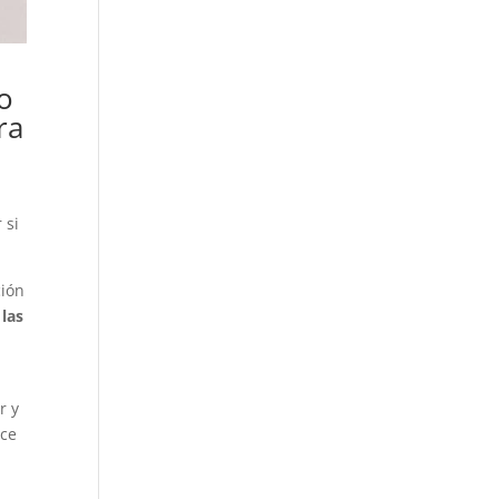
o
ra
 si
ción
 las
r y
ace