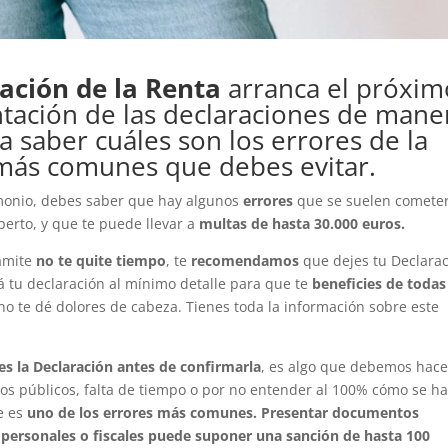
ación de la Renta
arranca el próxim
ntación de las declaraciones de mane
a saber cuáles son los errores de la
 más comunes que debes evitar.
imonio, debes saber que hay algunos
errores
que se suelen cometer
perto, y que te puede llevar a
multas de hasta 30.000 euros.
rámite
no te quite tiempo
, te
recomendamos
que dejes tu Declara
 tu declaración al mínimo detalle para que te
beneficies de todas
no te dé dolores de cabeza. Tienes toda la información sobre este
ces la Declaración antes de confirmarla
, es algo que debemos hace
os públicos, falta de tiempo o por no entender al 100% cómo se h
e es
uno de los errores más comunes. Presentar documentos
 personales o fiscales puede suponer una sanción de hasta 100